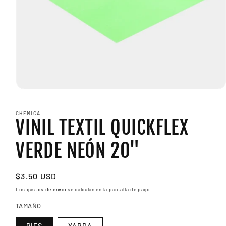
Abrir
elemento
multimedia
CHEMICA
1
VINIL TEXTIL QUICKFLEX
en
una
ventana
VERDE NEÓN 20"
modal
Precio
$3.50 USD
habitual
Los
gastos de envío
se calculan en la pantalla de pago.
TAMAÑO