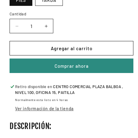
PIES
YARDA
Cantidad
Reducir
Aumentar
cantidad
cantidad
para
para
VINIL
VINIL
Agregar al carrito
TEXTIL
TEXTIL
QUICKFLEX
QUICKFLEX
Comprar ahora
VERDE
VERDE
NEÓN
NEÓN
20&quot;
20&quot;
Retiro disponible en
CENTRO COMERCIAL PLAZA BALBOA ,
NIVEL 100, OFICINA 15, PAITILLA
Normalmente está listo en 4 horas
Ver información de la tienda
DESCRIPCIÓN: