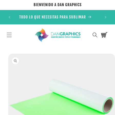
Ir
BIENVENIDO A DAN GRAPHICS
directamente
al contenido
TODO LO QUE NECESITAS PARA SUBLIMAR
Carrito
Ir
directamente
a la
información
del producto