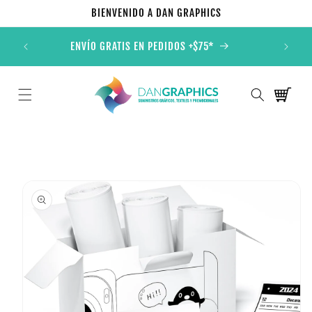
Ir
BIENVENIDO A DAN GRAPHICS
directamente
al contenido
ONALES
ENVÍO GRATIS EN PEDIDOS +$75*
TOD
Carrito
Ir
directamente
a la
información
del producto