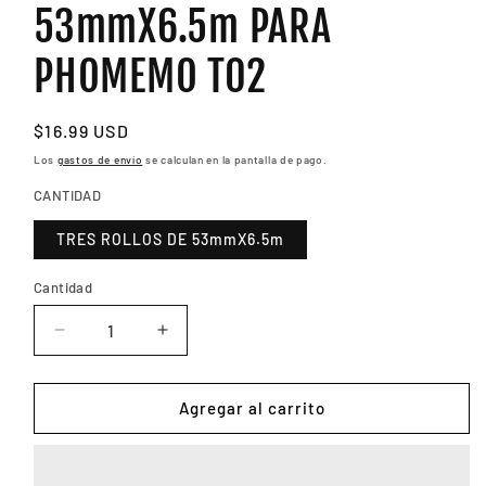
53mmX6.5m PARA
PHOMEMO T02
Precio
$16.99 USD
habitual
Los
gastos de envío
se calculan en la pantalla de pago.
CANTIDAD
TRES ROLLOS DE 53mmX6.5m
Cantidad
Reducir
Aumentar
cantidad
cantidad
para
para
TRES
TRES
Agregar al carrito
ROLLOS
ROLLOS
DE
DE
PAPEL
PAPEL