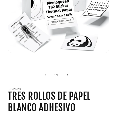
Abrir
elemento
multimedia
1
en
una
de
1
/
6
ventana
modal
PHOMEMO
TRES ROLLOS DE PAPEL
BLANCO ADHESIVO