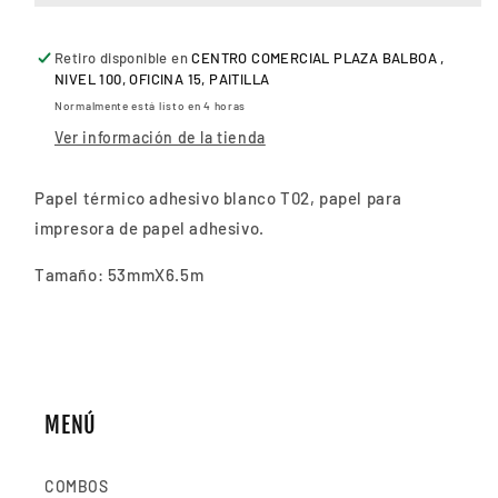
BLANCO
BLANCO
ADHESIVO
ADHESIVO
Retiro disponible en
53mmX6.5m
53mmX6.5m
CENTRO COMERCIAL PLAZA BALBOA ,
NIVEL 100, OFICINA 15, PAITILLA
PARA
PARA
PHOMEMO
PHOMEMO
Normalmente está listo en 4 horas
T02
T02
Ver información de la tienda
Papel térmico adhesivo blanco T02, papel para
impresora de papel adhesivo.
Tamaño: 53mmX6.5m
MENÚ
COMBOS