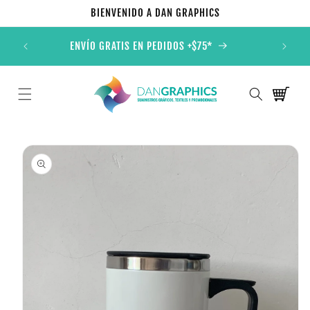
Ir
BIENVENIDO A DAN GRAPHICS
directamente
al contenido
ONALES
ENVÍO GRATIS EN PEDIDOS +$75*
TOD
Carrito
Ir
directamente
a la
información
del producto