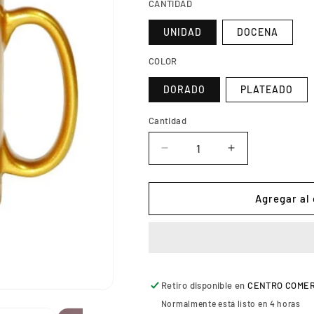
CANTIDAD
UNIDAD
DOCENA
COLOR
DORADO
PLATEADO
Cantidad
Reducir
Aumentar
cantidad
cantidad
para
para
TAZA
TAZA
Agregar al 
PERLADA
PERLADA
11oz
11oz
Retiro disponible en
CENTRO COMERCI
Normalmente está listo en 4 horas