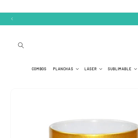
Ir
directamente
al contenido
COMBOS
PLANCHAS
LÁSER
SUBLIMABLE
Ir
directamente
a la
información
del producto