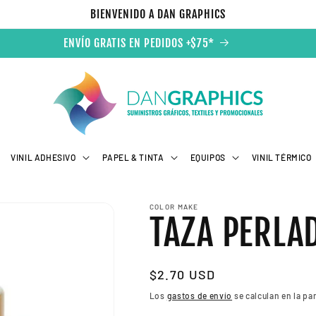
BIENVENIDO A DAN GRAPHICS
ENVÍO GRATIS EN PEDIDOS +$75*
VINIL ADHESIVO
PAPEL & TINTA
EQUIPOS
VINIL TÉRMICO
COLOR MAKE
TAZA PERLAD
Precio
$2.70 USD
habitual
Los
gastos de envío
se calculan en la pa