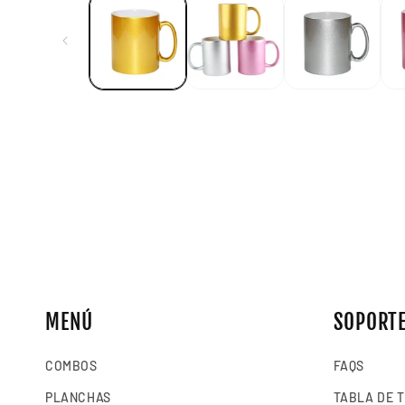
multimedia
1
en
una
ventana
modal
MENÚ
SOPORT
COMBOS
FAQS
PLANCHAS
TABLA DE 