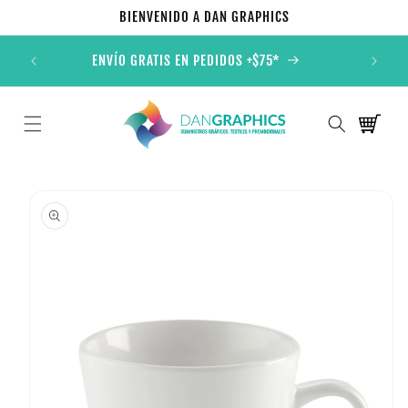
Ir
BIENVENIDO A DAN GRAPHICS
directamente
al contenido
ONALES
ENVÍO GRATIS EN PEDIDOS +$75*
TOD
Carrito
Ir
directamente
a la
información
del producto