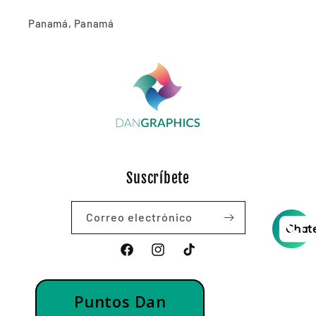
Panamá, Panamá
Suscríbete
Correo electrónico
Chat
Facebook
Instagram
TikTok
Puntos Dan
© 2026,
DAN GRAPHICS