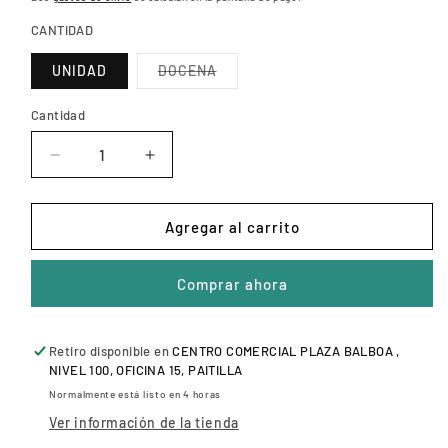
CANTIDAD
Variante
UNIDAD
DOCENA
agotada
o
no
Cantidad
disponible
Reducir
Aumentar
cantidad
cantidad
para
para
TAZA
TAZA
Agregar al carrito
CÓNICA
CÓNICA
12oz
12oz
Comprar ahora
Retiro disponible en
CENTRO COMERCIAL PLAZA BALBOA ,
NIVEL 100, OFICINA 15, PAITILLA
Normalmente está listo en 4 horas
Ver información de la tienda