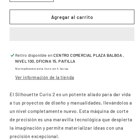
cantidad
cantidad
para
para
SILHOUETTE
SILHOUETTE
Agregar al carrito
CURIO
CURIO
2
2
Retiro disponible en
CENTRO COMERCIAL PLAZA BALBOA ,
NIVEL 100, OFICINA 15, PAITILLA
Normalmente está listo en 4 horas
Ver información de la tienda
El Silhouette Curio 2 es un potente aliado para dar vida
a tus proyectos de diseño y manualidades, llevándolos a
un nivel completamente nuevo. Esta máquina de corte
de precisión es una maravilla tecnológica que despierta
la imaginación y permite materializar ideas con una
precisión excepcional.