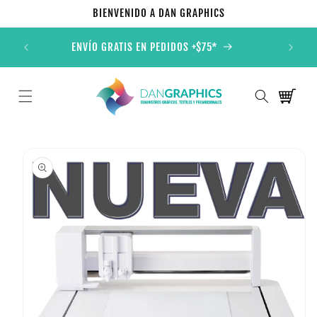
Ir
BIENVENIDO A DAN GRAPHICS
directamente
al contenido
ONALES
ENVÍO GRATIS EN PEDIDOS +$75*
TOD
Carrito
Ir
directamente
a la
información
del producto