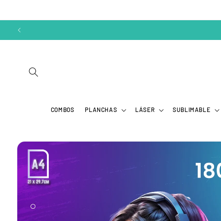
Ir
directamente
al contenido
COMBOS
PLANCHAS
LÁSER
SUBLIMABLE
Ir
directamente
a la
información
del producto