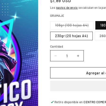
Precio
$1.89 USD
habitual
Los
gastos de envío
se calculan en la pa
GRAMAJE
Variante
108gr (100 hojas A4)
180
agotada
o
no
230gr (20 hojas A4)
260
disponibl
Cantidad
Reducir
Aumentar
cantidad
cantidad
para
para
PAPEL
PAPEL
Agregar al 
FOTOGRÁFICO
FOTOGRÁFI
GLOSSY
GLOSSY
A4
A4
(NO
(NO
ADHESIVO)
ADHESIVO)
Retiro disponible en
CENTRO COMERCI