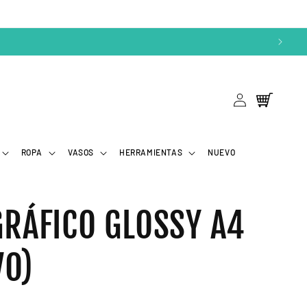
Iniciar
Carrito
sesión
ROPA
VASOS
HERRAMIENTAS
NUEVO
GRÁFICO GLOSSY A4
VO)