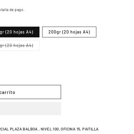
ntalla de pago.
gr (20 hojas A4)
200gr (20 hojas A4)
Variante
gr (20 hojas A4)
e
agotada
o
no
disponible
carrito
CO
AL PLAZA BALBOA , NIVEL 100, OFICINA 15, PAITILLA