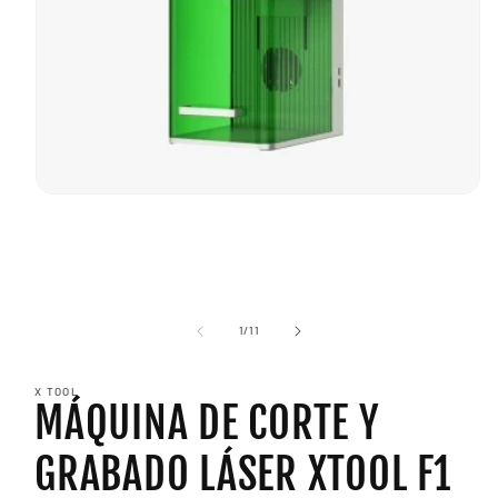
Abrir
elemento
multimedia
1
en
una
ventana
modal
de
1
/
11
X TOOL
MÁQUINA DE CORTE Y
GRABADO LÁSER XTOOL F1