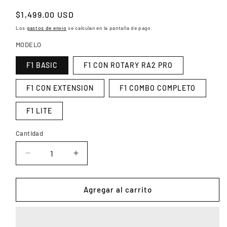
Precio
$1,499.00 USD
habitual
Los
gastos de envío
se calculan en la pantalla de pago.
MODELO
F1 BASIC
F1 CON ROTARY RA2 PRO
F1 CON EXTENSION
F1 COMBO COMPLETO
F1 LITE
Cantidad
Reducir
Aumentar
cantidad
cantidad
para
para
MÁQUINA
MÁQUINA
Agregar al carrito
DE
DE
CORTE
CORTE
Y
Y