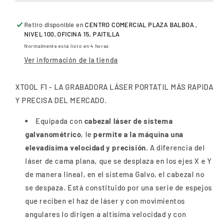
GRABADO
GRABADO
LÁSER
LÁSER
Retiro disponible en
XTOOL
XTOOL
CENTRO COMERCIAL PLAZA BALBOA ,
NIVEL 100, OFICINA 15, PAITILLA
F1
F1
Normalmente está listo en 4 horas
Ver información de la tienda
XTOOL F1 - LA GRABADORA LÁSER PORTATIL MÁS RAPIDA
Y PRECISA DEL MERCADO.
Equipada con
cabezal láser de sistema
galvanométrico
, le
permite a la máquina una
elevadísima velocidad y precisión.
A diferencia del
láser de cama plana, que se desplaza en los ejes X e Y
de manera lineal, en el sistema Galvo, el cabezal no
se despaza. Está constituido por una serie de espejos
que reciben el haz de láser y con movimientos
angulares lo dirigen a altísima velocidad y con