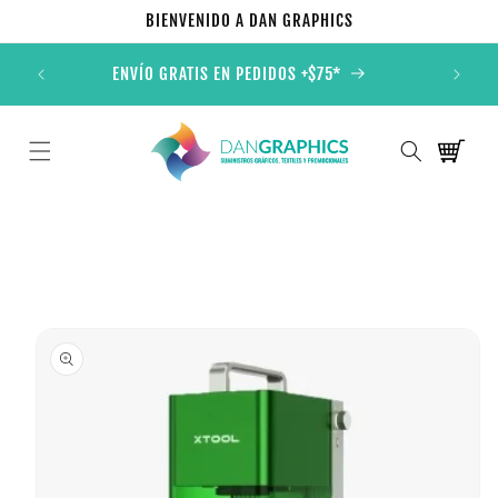
Ir
BIENVENIDO A DAN GRAPHICS
directamente
al contenido
ONALES
ENVÍO GRATIS EN PEDIDOS +$75*
TOD
Carrito
Ir
directamente
a la
información
del producto