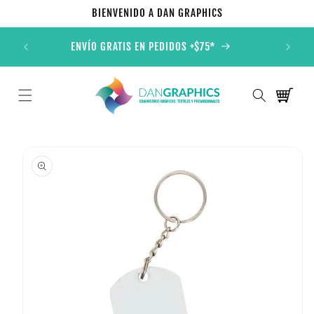
Ir
BIENVENIDO A DAN GRAPHICS
directamente
al contenido
ONALES
ENVÍO GRATIS EN PEDIDOS +$75*
TOD
Carrito
Ir
directamente
a la
información
del producto