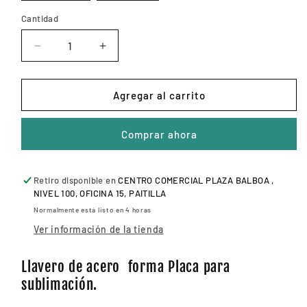
Cantidad
Reducir
Aumentar
cantidad
cantidad
para
para
LLAVERO
LLAVERO
Agregar al carrito
PLACA
PLACA
DE
DE
Comprar ahora
ACERO
ACERO
Retiro disponible en
CENTRO COMERCIAL PLAZA BALBOA ,
NIVEL 100, OFICINA 15, PAITILLA
Normalmente está listo en 4 horas
Ver información de la tienda
Llavero de acero forma Placa para
sublimación.