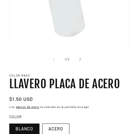
Abrir
elemento
multimedia
de
1
/
3
1
en
una
COLOR MAKE
ventana
LLAVERO PLACA DE ACERO
modal
Precio
$1.50 USD
habitual
Los
gastos de envío
se calculan en la pantalla de pago.
COLOR
BLANCO
ACERO