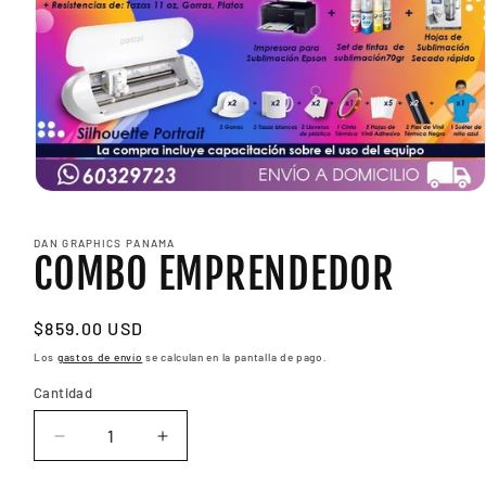
Abrir
elemento
multimedia
DAN GRAPHICS PANAMA
1
COMBO EMPRENDEDOR
en
una
ventana
modal
Precio
$859.00 USD
habitual
Los
gastos de envío
se calculan en la pantalla de pago.
Cantidad
Reducir
Aumentar
cantidad
cantidad