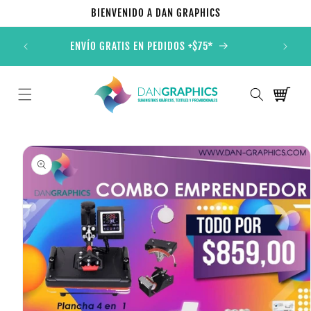
Ir
BIENVENIDO A DAN GRAPHICS
directamente
al contenido
ONALES
ENVÍO GRATIS EN PEDIDOS +$75*
TOD
Carrito
Ir
directamente
a la
información
del producto