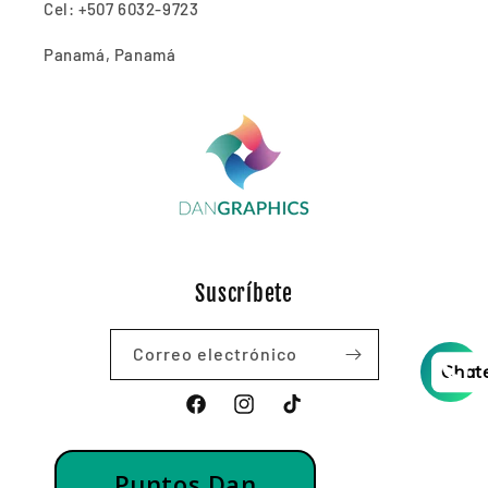
Cel: +507 6032-9723
Panamá, Panamá
Suscríbete
Correo electrónico
Chat
Facebook
Instagram
TikTok
Puntos Dan
© 2026,
DAN GRAPHICS